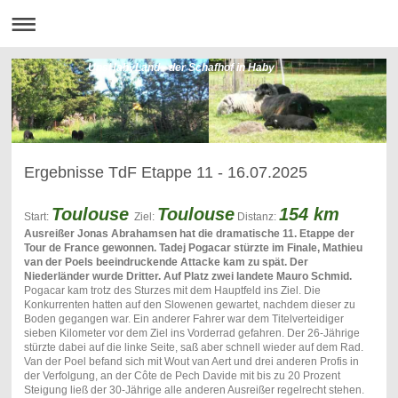
UnsHabyLand - der Schafhof in Haby
Ergebnisse TdF Etappe 11 - 16.07.2025
Toulouse
Toulouse
154 km
Start:
Ziel:
Distanz:
Ausreißer Jonas Abrahamsen hat die dramatische 11. Etappe der
Tour de France gewonnen. Tadej Pogacar stürzte im Finale, Mathieu
van der Poels beeindruckende Attacke kam zu spät. Der
Niederländer wurde Dritter. Auf Platz zwei landete Mauro Schmid.
Pogacar kam trotz des Sturzes mit dem Hauptfeld ins Ziel. Die
Konkurrenten hatten auf den Slowenen gewartet, nachdem dieser zu
Boden gegangen war. Ein anderer Fahrer war dem Titelverteidiger
sieben Kilometer vor dem Ziel ins Vorderrad gefahren. Der 26-Jährige
stürzte dabei auf die linke Seite, saß aber schnell wieder auf dem Rad.
Van der Poel befand sich mit Wout van Aert und drei anderen Profis in
der Verfolgung, an der Côte de Pech Davide mit bis zu 20 Prozent
Steigung ließ der 30-Jährige alle anderen Ausreißer regelrecht stehen.