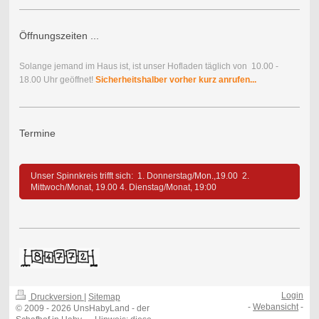
Öffnungszeiten ...
Solange jemand im Haus ist, ist unser Hofladen täglich von 10.00 -
18.00 Uhr geöffnet!
Sicherheitshalber vorher kurz anrufen...
Termine
Unser Spinnkreis trifft sich: 1. Donnerstag/Mon.,19.00 2.
Mittwoch/Monat, 19.00 4. Dienstag/Monat, 19:00
Login
Druckversion
|
Sitemap
-
Webansicht
-
© 2009 - 2026 UnsHabyLand - der