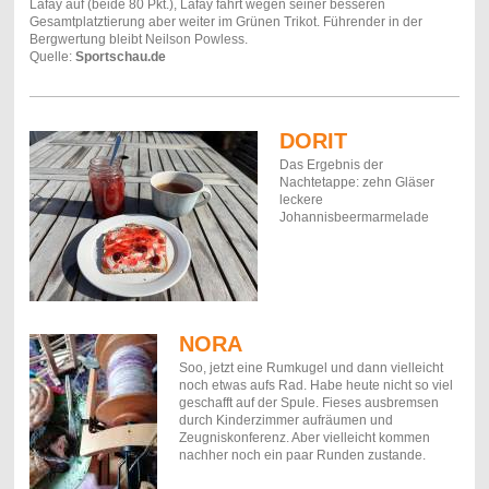
Lafay auf (beide 80 Pkt.), Lafay fährt wegen seiner besseren
Gesamtplatztierung aber weiter im Grünen Trikot. Führender in der
Bergwertung bleibt Neilson Powless.
Quelle:
Sportschau.de
DORIT
Das Ergebnis der
Nachtetappe: zehn Gläser
leckere
Johannisbeermarmelade
NORA
Soo, jetzt eine Rumkugel und dann vielleicht
noch etwas aufs Rad. Habe heute nicht so viel
geschafft auf der Spule. Fieses ausbremsen
durch Kinderzimmer aufräumen und
Zeugniskonferenz. Aber vielleicht kommen
nachher noch ein paar Runden zustande.