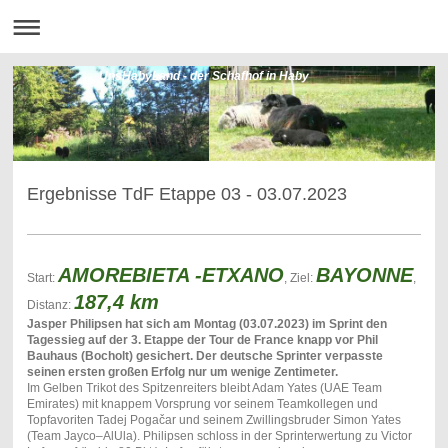
UnsHabyLand - der Schafhof in Haby
Ergebnisse TdF Etappe 03 - 03.07.2023
AMOREBIETA -ETXANO
BAYONNE
Start:
, Ziel:
,
187,4 km
Distanz:
Jasper Philipsen hat sich am Montag (03.07.2023) im Sprint den
Tagessieg auf der 3. Etappe der Tour de France knapp vor Phil
Bauhaus (Bocholt) gesichert. Der deutsche Sprinter verpasste
seinen ersten großen Erfolg nur um wenige Zentimeter.
Im Gelben Trikot des Spitzenreiters bleibt Adam Yates (UAE Team
Emirates) mit knappem Vorsprung vor seinem Teamkollegen und
Topfavoriten Tadej Pogačar und seinem Zwillingsbruder Simon Yates
(Team Jayco–AlUla). Philipsen schloss in der Sprinterwertung zu Victor