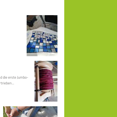
d die erste Jumbo-
rieben...