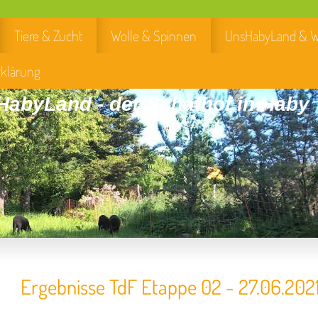
Tiere & Zucht
Wolle & Spinnen
UnsHabyLand & W
rklärung
abyLand - der Schafhof in Haby
Ergebnisse TdF Etappe 02 - 27.06.202