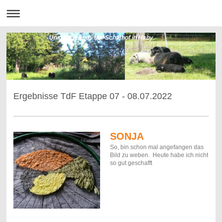
UnsHabyLand - der Schafhof in Haby
Ergebnisse TdF Etappe 07 - 08.07.2022
SONJA
So, bin schon mal angefangen das
Bild zu weben. Heute habe ich nicht
so gut geschafft