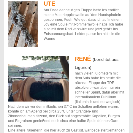
UTE
Am Ende der heutigen Etappe hatte ich endlich
meine Malerteppichwolle auf den Handspindeln
gesponnen, Puuh. Wie gut, dass ich auf meinem
Joy eine Spule mit Pommernwolle hatte. Ich habe
also mit dem Rad verzwirnt und jetzt geht's ins
Entspannungsbad. Leider passe ich nicht in die
Wanne
RENÉ
(berichtet aus
Ligurien)
nach vielen Kilometern mit
dem Auto habe ich heute die
nächste Etappe der TDF
absolviert - war aber nur ein
schneller Sprint, dafür aber mit
internationalem Publikum
(italienisch und norwegisch).
Nachdem wir vor den mittäglichen 37°C im Schatten geflohen waren,
konnte ich am Abend bei circa 25°C unter Orangen- und
Zitronenbäumen sitzend, den Blick auf angestrahlte Kapellen, Burgen
und Birgruinen genießend noch circa eine halbe Spule dünnes Garn
spinnen.
Eine ältere Italienerin, die hier auch zu Gast ist, war begeistert jemanden