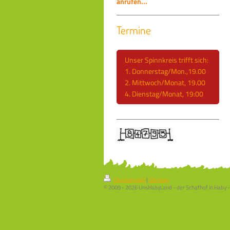
anrufen...
Termine
Unser Spinnkreis trifft sich:
1. Donnerstag/Mon.,19.00
2. Mittwoch/Monat, 19.00
4. Dienstag/Monat, 19:00
Druckversion
|
Sitemap
© 2009 - 2026 UnsHabyLand - der Schafhof in Haby -