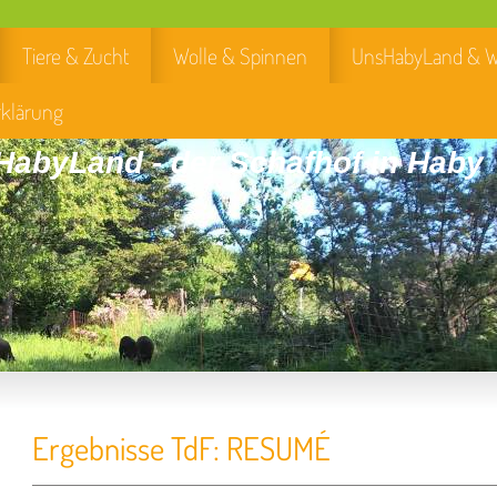
Tiere & Zucht
Wolle & Spinnen
UnsHabyLand & W
rklärung
abyLand - der Schafhof in Haby
Ergebnisse TdF: RESUMÉ